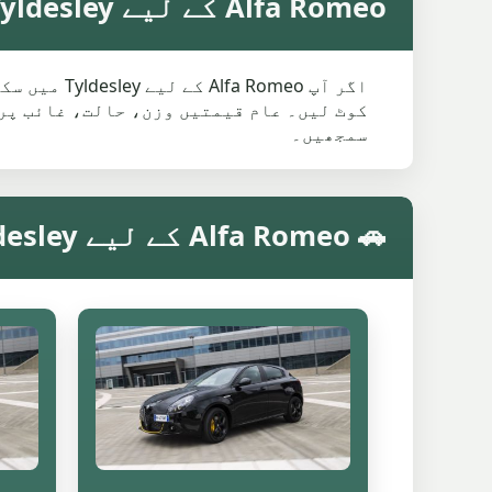
Alfa Romeo کے لیے Tyldesley میں اوسط سکریپ ویلیو
اگر آپ meo
کوٹ لیں۔ عام قیمتیں وزن، حالت، غائب پرز
سمجھیں۔
🚗 Alfa Romeo کے لیے Tyldesley میں ماڈل کے مطابق سکریپ ویلیو