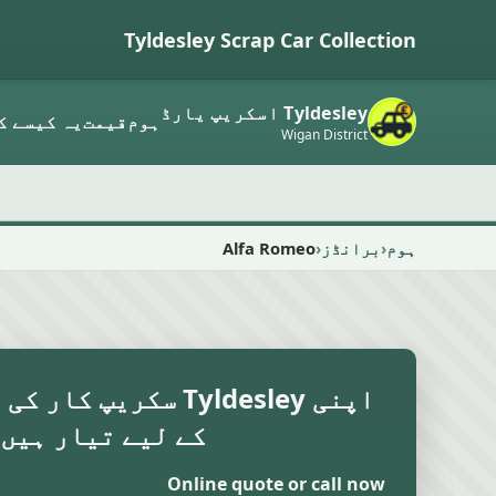
Tyldesley Scrap Car Collection
Tyldesley اسکریپ یارڈ
ہوم
قیمت
یہ کیسے ک
Wigan District
ہوم
برانڈز
Alfa Romeo
اپنی Tyldesley سکریپ 
کے لیے تیار ہیں
Online quote or call now