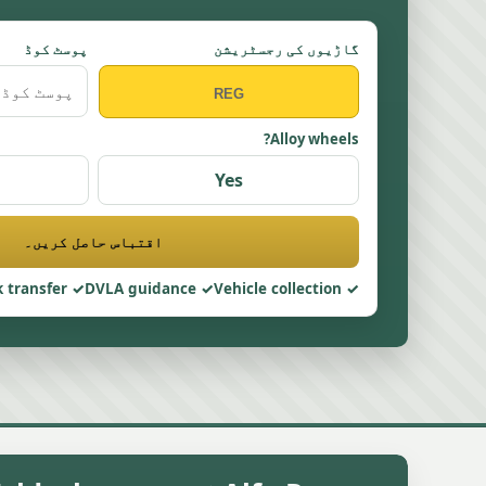
گاڑیوں کی رجسٹریشن
پوسٹ کوڈ
Alloy wheels?
Yes
اقتباس حاصل کریں۔
 transfer
DVLA guidance
Vehicle collection