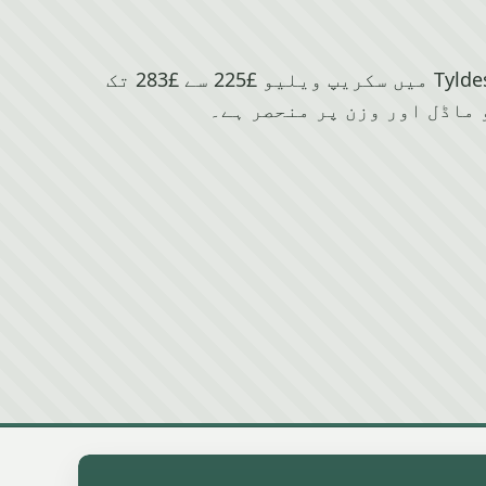
Alfa Romeo کے لیے Tyldesley میں سکریپ ویلیو £225 سے £283 تک
 ماڈل اور وزن پر منحصر ہے۔