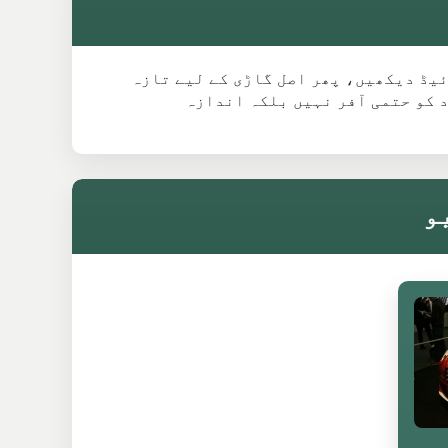
دی گئی ماڈل گائیڈ دیکھیں، پھر اصل گاڑی کے لیے تازہ
 کو حتمی آفر نہیں بلکہ اندازہ