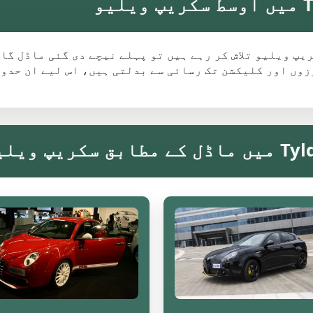
Alfa Ro کے لیے Tyldesley میں سکریپ ویلیو تلاش کر رہے ہیں تو پہلے نیچے 
وں اور کلیکشن تک رسائی سے بدلتی ہیں، اس لیے ان حدود