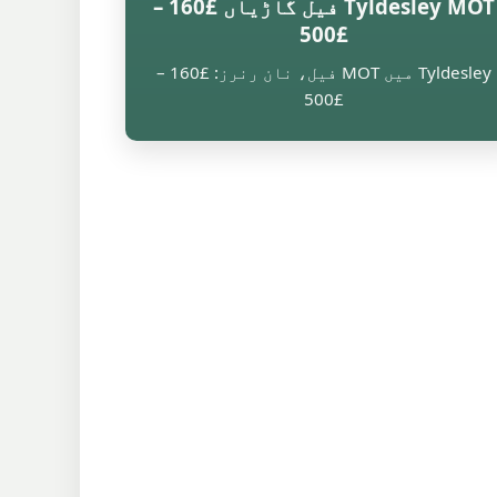
Tyldesley MOT فیل گاڑیاں £160 –
£500
Tyldesley میں MOT فیل، نان رنرز: £160 –
£500