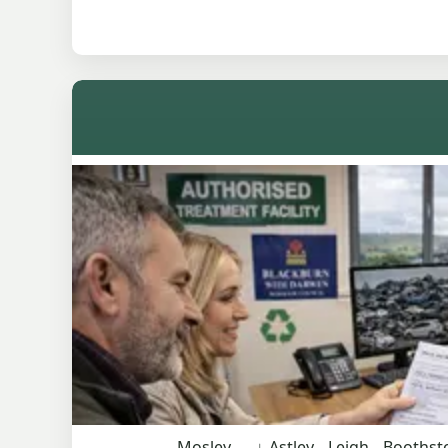
Tyldesley مجموعوں میں مرکزی سڑک تک رسائی، پرانی رہائشی گلیوں، اسٹیٹس، کاروباری گز اور Astley، Leigh، Boothstown اور Mosley