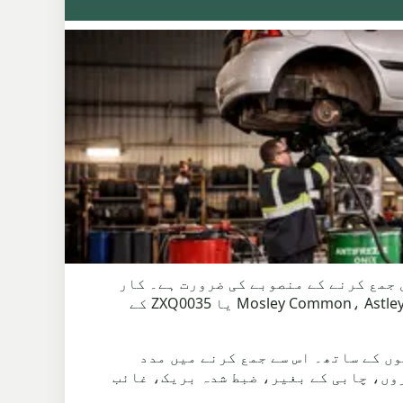
 معقول جمع کرنے کے منصوبے کی ضرورت ہے۔ کار
Elliott Street کے قریب ناکام MOT، Hindsford میں نان رنر، Shakerley میں ایک خراب گاڑی، یا Mosley Common، Astley Street یا ZXQ0035 کے
، Leigh، Atherton، Astley اور East Lancashire Road کی طرف راستوں کے ساتھ۔ اس سے جمع کرنے میں مدد
وں، چابی کے بغیر، ضبط شدہ بریک، غائب