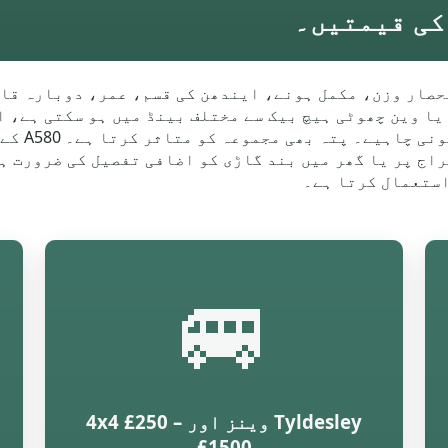
ں کا انحصار وزن، مکمل ہونے، ایندھن کی قسم، عمر، دوبارہ
قیمتوں پر ہے۔ ایک مکمل اسٹیٹ، SUV، 4x4 یا وین چھوٹی ہیچ بیک سے مختلف بینڈ 
پہیے یا ب
راج پر یا گھر میں بند گاڑی کو اضافی تفصیل کی ضرورت 
استعمال کرتا ہے۔
🚐
Tyldesley وینز اور 4x4 £250 –
£1500