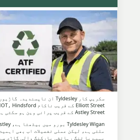
سکریپ کار Tyldesley ان ن
Astley Street کے قریب پرانی وین ہو سکتی ہے۔
ملتی ہے، لیکن عملی تفصیلات اب بھی اہمیت
پہیے یا تنگ رہائشی پارکنگ والی گاڑی سے