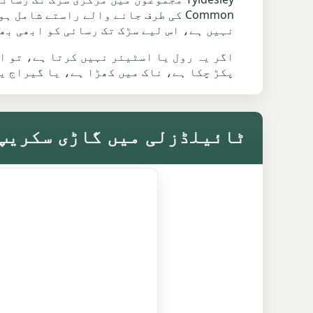
نہیں ہے، اس لیے سڑک تک رسائی کو ابھی بھ
پکڑ چکا ہے، ناک میں کھڑا ہے، یا گیراج ی
ٹائیلڈزلی میں گاڑی سکریپ 