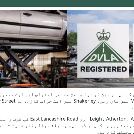
اپسندیدہ گاڑیوں کے لیے ہے جن کو ایک واضح مقامی اقتباس اور ایک
Tyldesley Wigan بورو میں بیٹھتا ہے
 رکھتی ہیں۔ کلیئر ڈرائیو پر چلنے والی کار فلیٹ ٹائر
 مختلف کام ہے۔