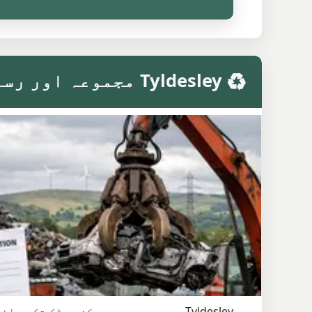
♻️ Tyldesley مجموعہ اور رسائی