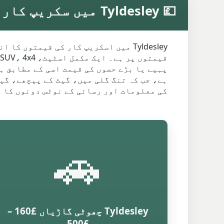
💷 Tyldesley میں سکریپ کار کی قیمتیں۔
Tyldesley میں اسکریپ کار کی قیمتو
ہے، جب کہ تنگ گلی میں، گیٹ کے پیچھے، گی
کی معلومات اور رسائی کے نوٹس دونوں کا 
🚗
Tyldesley چھوٹی گاڑیاں £160 –
£500