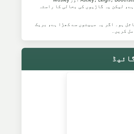
س وے ایک مقامی تاریخی نشان ہے، لیکن یہ گاڑیوں کی بحالی کا راستہ
دی کہہ دیں تاکہ پلان Wigan کے قریب کی جگہ سے مماثل ہو۔ اگر یہ مہینوں سے کھڑا ہے، بریک
مل کریں۔
گائیڈ