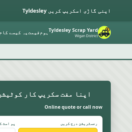
اپنی گاڑی اسکریپ کریں Tyldesley
Tyldesley Scrap Yard
ہوم
قیمت
یہ کیسے کام
Wigan District
اپنا مفت سکریپ کار کوٹیشن
Online quote or call now
رجسٹریشن درج کریں
پو اسٹ ک