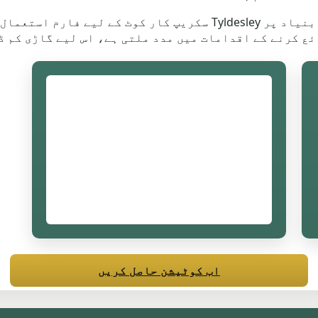
رجسٹریشن، پوسٹ کوڈ، حالت اور رسائی کی بنیاد پر Tyldesley سکریپ
اب کوٹیشن حاصل کریں