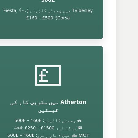
Tyldesley میں چھوٹی گاڑیاں (مثلاً Fiesta,
Corsa): £160 – £500
💷
Atherton میں سکریپ کار کی
قیمتیں
🚗 چھوٹی گاڑیاں: £160 – £500
🚐 وینز اور 4x4: £250 – £1500
🛻 MOT فیل / نان رنرز: £160 – £500