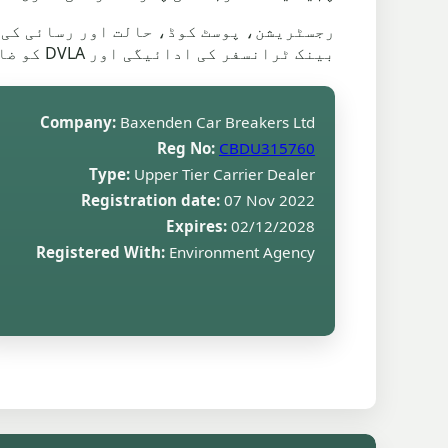
بینک ٹرانسفر کی ادائیگی اور DVLA کو ضائع کرنے کے اقدامات میں مدد ملتی ہے، اس لیے گاڑی کم ڈھیلے سروں کے ساتھ روانہ ہوتی ہے۔
Company:
Baxenden Car Breakers Ltd
Reg No:
CBDU315760
Type:
Upper Tier Carrier Dealer
Registration date:
07 Nov 2022
Expires:
02/12/2028
Registered With:
Environment Agency