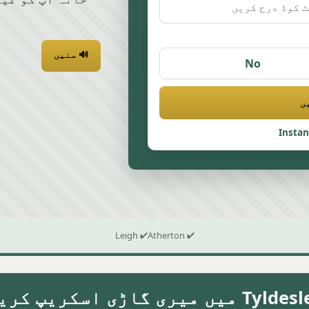
🔊 سنیں
No
ں
Insta
✔ Leigh
✔ Atherton
Ty میں میری گاڑی اسکریپ کریں