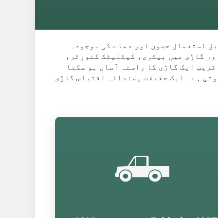
 قابل استعمال حصوں اور دھات کی موجودہ
میں ہو سکتی ہے، اور گاڑی میں بیٹری، کیٹلیٹک کنورٹر،
ڑے حصوں کی قیمت اسی کے مطابق ہونی چاہیے۔ پتہ بھی مجموعہ کو متاثر کرتا ہے۔ A580 کے قریب ایک گاڑی کا راستہ آسان ہو سکتا
ہوتی ہے۔ ایک حقیقت پسندانہ اقتباس گاڑی
🛻