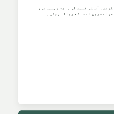
 کار کوٹ کے لیے فارم استعمال کریں۔ آپ کو قیمت کی واضح رہنمائی،