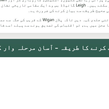
Common کی طرف جانے والے راستے شامل ہو سکتے ہیں۔ Leigh گائیڈڈ ب
ی صحیح طریقے سے بیان کرنے کی ضرورت ہے۔
اگر یہ رول یا اسٹیئر نہیں کرتا ہے، تو اتنی جل
ا صحن میں ہے، تو اقتباس کی تصدیق ہونے سے پہلے اسے شا
کرنے کا طریقہ – آسان مرحلہ وار 