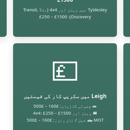
Tyldesley میں وینز اور 4x4 (مثلاً Transit,
Discovery): £250 – £1500
💷
Leigh میں سکریپ کار کی قیمتیں
🚗 چھوٹی گاڑیاں: £160 – £500
🚐 وینز اور 4x4: £250 – £1500
🛻 MOT فیل / نان رنرز: £160 – £500