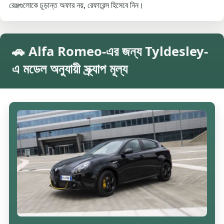
রেঞ্জগুলোকে চূড়ান্ত অফার নয়, রেফারেন্স হিসেবে নিন।
🚗 Alfa Romeo-এর জন্য Tyldesley-
এ মডেল অনুযায়ী স্ক্র্যাপ মূল্য