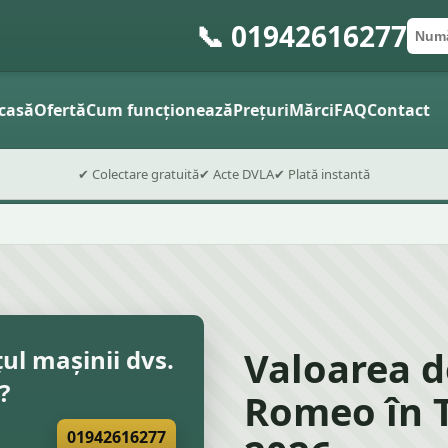
📞 01942616277
Numă
Cod 
Trimite
casă
Ofertă
Cum funcționează
Prețuri
Mărci
FAQ
Contact
✔ Colectare gratuită
✔ Acte DVLA
✔ Plată instantă
Valoarea d
țul mașinii dvs.
?
Romeo în T
01942616277