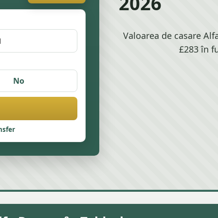
2026
Valoarea de casare Alfa
£283 în f
No
nsfer