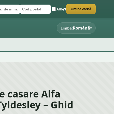
Alloys
Obține ofertă
r de înmatriculare
poștal
 formularul
Română
Limbă:
▾
e casare Alfa
yldesley – Ghid