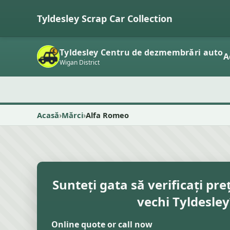
Tyldesley Scrap Car Collection
Tyldesley Centru de dezmembrări auto
A
Wigan District
Acasă
Mărci
Alfa Romeo
Sunteți gata să verificați pre
vechi Tyldesley
Online quote or call now