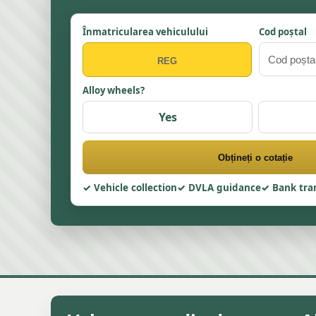
Înmatricularea vehiculului
Cod poștal
Alloy wheels?
Yes
Obțineți o cotație
Vehicle collection
DVLA guidance
Bank tra