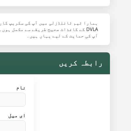
ہمارا ٹیم ٹائلڈزلی میں آپ کی سکریپ کار 
DVLA کے کاغذات صحیح طریقے سے مکمل ہو
آپ کی حمایت کے لیے یہاں ہیں۔
رابطہ کریں
نام
ای میل