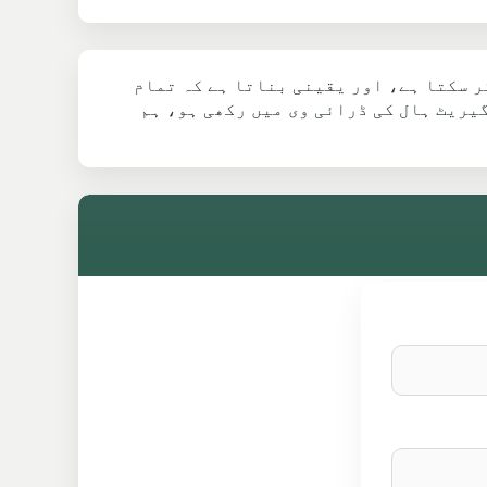
ر سکتا ہے، اور یقینی بناتا ہے کہ تمام
 گیریٹ ہال کی ڈرائی وی میں رکھی ہو، ہم