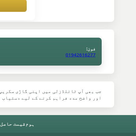
فون:
01942616277
جب بھی آپ ٹائلڈزلی میں اپنی گاڑی سکریپ 
اور واضح مدد فراہم کرنے کے لیے دستیاب 
ہوم
قیمت حاصل 