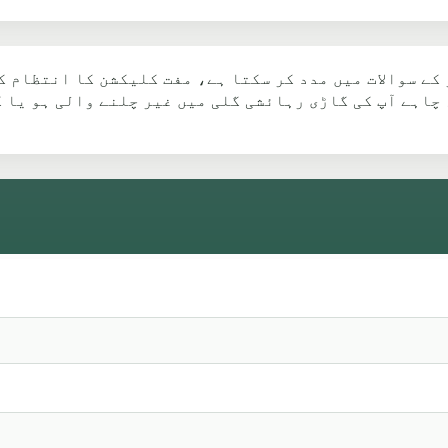
کے سوالات میں مدد کر سکتا ہے، مفت کلیکشن کا انتظام ک
ں۔ چاہے آپ کی گاڑی رہائشی گلی میں غیر چلنے والی ہو یا