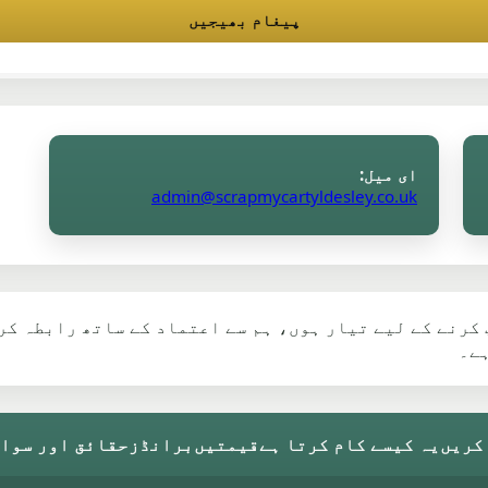
پیغام بھیجیں
ای میل:
admin@scrapmycartyldesley.co.uk
کرنے کے لیے تیار ہوں، ہم سے اعتماد کے ساتھ رابطہ کر
ہے۔
کریں
یہ کیسے کام کرتا ہے
قیمتیں
برانڈز
حقائق اور سوال