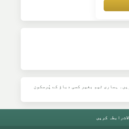
یں۔ ہماری ٹیم بغیر کسی دباؤ کے پُرسکون
ات
رابطہ کریں