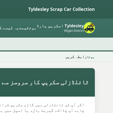
Tyldesley Scrap Car Collection
Tyldesley اسکریپ یارڈ
ہوم
قیمت
یہ کیسے ک
Wigan District
ہوم
رابطہ کریں
ٹائلڈزلی سکریپ کار سروسز سے 
اگر آپ کو ٹائلڈزلی میں گاڑی سکریپ کرانی
چاہے آپ چڈاک، گیریٹ ہال، یا اسپل میں ہ