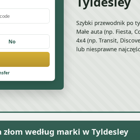
Tyldesley
Szybki przewodnik po t
Małe auta (np. Fiesta, C
4x4 (np. Transit, Disco
No
lub niesprawne najczęśc
nsfer
 złom według marki w Tyldesley