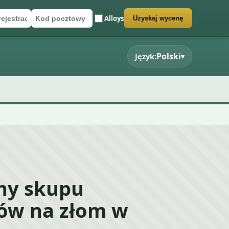
Alloys
Uzyskaj wycenę
rejestracyjny
cztowy
rmularz wyceny
Polski
Język:
▾
eny skupu
ów na złom w