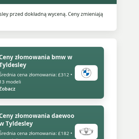
ley przed dokładną wyceną. Ceny zmieniają
Ceny złomowania bmw w
Tyldesley
Średnia cena złomowania: £312 •
13 modeli
Zobacz
Ceny złomowania daewoo
w Tyldesley
Średnia cena złomowania: £182 •