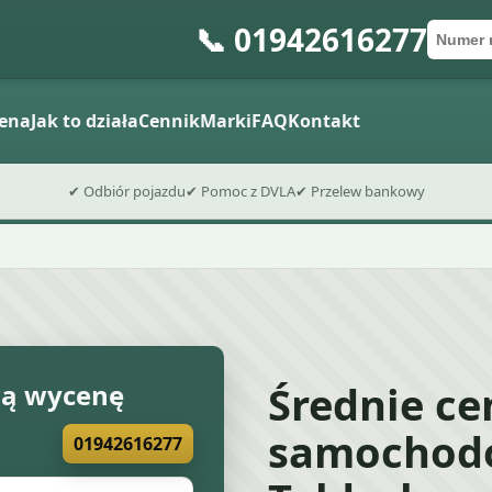
📞 01942616277
Numer 
Kod po
Wyślij fo
ena
Jak to działa
Cennik
Marki
FAQ
Kontakt
✔ Odbiór pojazdu
✔ Pomoc z DVLA
✔ Przelew bankowy
Średnie c
wą wycenę
samochod
01942616277