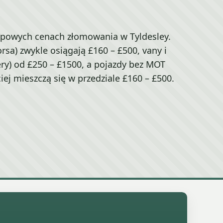
ypowych cenach złomowania w Tyldesley.
orsa) zwykle osiągają £160 – £500, vany i
very) od £250 – £1500, a pojazdy bez MOT
iej mieszczą się w przedziale £160 – £500.