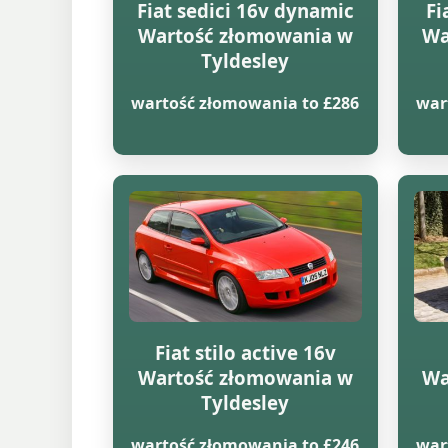
Fiat sedici 16v dynamic
Fi
Wartość złomowania w
Wa
Tyldesley
wartość złomowania to £286
war
Fiat stilo active 16v
Wartość złomowania w
Wa
Tyldesley
wartość złomowania to £246
war