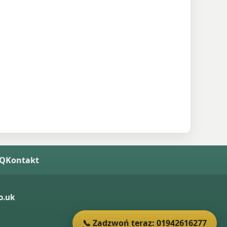
AQ
Kontakt
o.uk
📞 Zadzwoń teraz: 01942616277