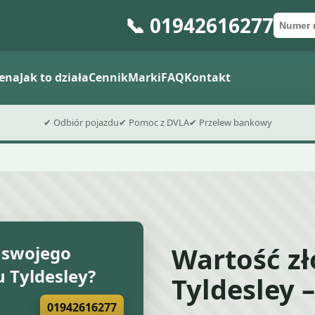
📞 01942616277
Numer 
Kod po
Wyślij fo
ena
Jak to działa
Cennik
Marki
FAQ
Kontakt
✔ Odbiór pojazdu
✔ Pomoc z DVLA
✔ Przelew bankowy
Wartość z
 swojego
Tyldesley?
Tyldesley 
01942616277