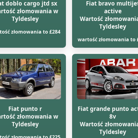
at doblo cargo jtd sx
Fiat bravo multije
rtość złomowania w
active
Tyldesley
Wartość złomowani
Tyldesley
tość złomowania to £284
wartość złomowania to 
Fiat punto r
Fiat grande punto ac
rtość złomowania w
8v
Tyldesley
Wartość złomowani
Tyldesley
tość złomowania to £225