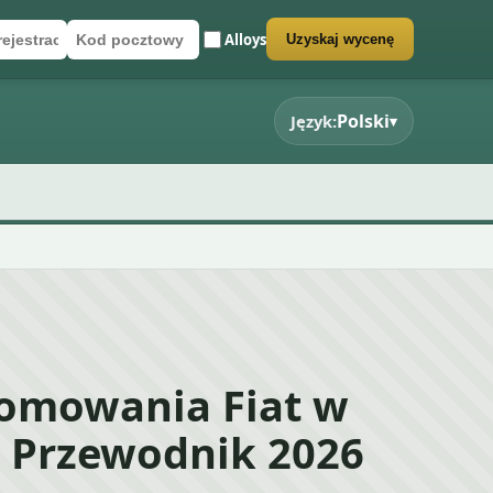
Alloys
Uzyskaj wycenę
rejestracyjny
cztowy
rmularz wyceny
Polski
Język:
▾
łomowania Fiat w
– Przewodnik 2026