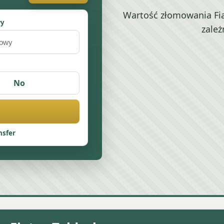
Wartość złomowania Fia
wy
zależ
No
nsfer