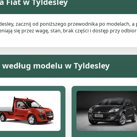
 Fiat w Tyldesley
yldesley, zacznij od poniższego przewodnika po modelach, 
ają się przez wagę, stan, brak części i dostęp przy odbiorz
t według modelu w Tyldesley