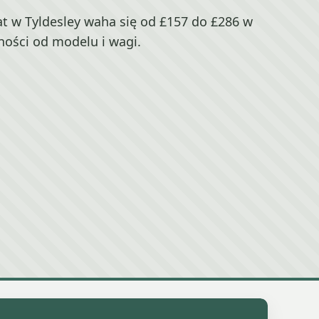
t w Tyldesley waha się od £157 do £286 w
ności od modelu i wagi.