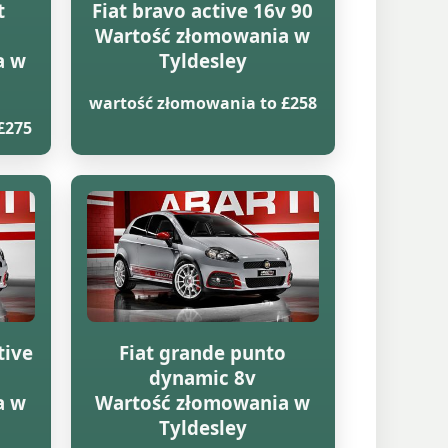
t
Fiat bravo active 16v 90
Wartość złomowania w
a w
Tyldesley
wartość złomowania to £258
£275
tive
Fiat grande punto
dynamic 8v
a w
Wartość złomowania w
Tyldesley