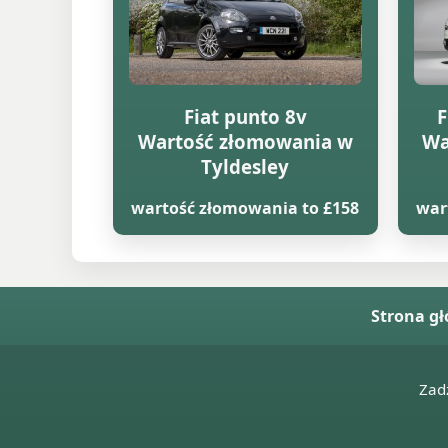
Fiat punto 8v
F
Wartość złomowania w
Wa
Tyldesley
wartość złomowania to £158
war
Strona g
Zad