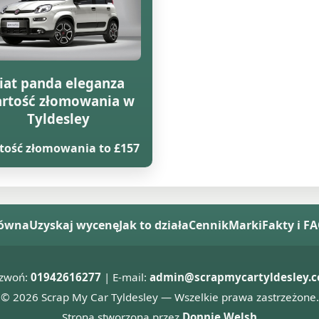
iat panda eleganza
rtość złomowania w
Tyldesley
tość złomowania to £157
łówna
Uzyskaj wycenę
Jak to działa
Cennik
Marki
Fakty i F
zwoń:
01942616277
| E-mail:
admin@scrapmycartyldesley.c
© 2026 Scrap My Car Tyldesley — Wszelkie prawa zastrzeżone.
Strona stworzona przez
Donnie Welsh