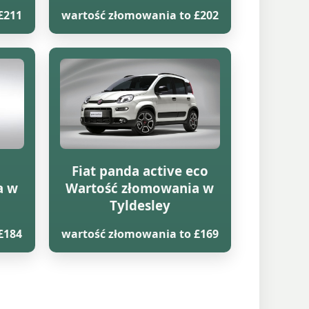
£211
wartość złomowania to £202
Fiat panda active eco
a w
Wartość złomowania w
Tyldesley
£184
wartość złomowania to £169