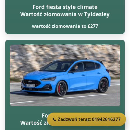
Ford fiesta style climate
Wartość złomowania w Tyldesley
wartość złomowania to £277
Ford focus lx tdci
📞 Zadzwoń teraz: 01942616277
Wartość złomowania w Tyldesley