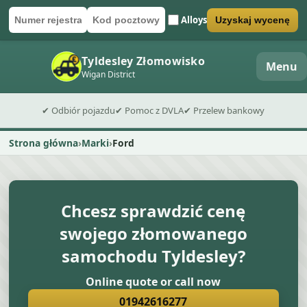
Alloys
Uzyskaj wycenę
Numer rejestracyjny
Kod pocztowy
Wyślij formularz wyceny
Tyldesley Złomowisko
Menu
Wigan District
✔ Odbiór pojazdu
✔ Pomoc z DVLA
✔ Przelew bankowy
Strona główna
Marki
Ford
Chcesz sprawdzić cenę
swojego złomowanego
samochodu Tyldesley?
Online quote or call now
01942616277