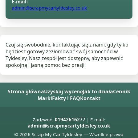
E-mail:
admin@scrapmycartyldesley.co.uk
Czuj się swobodnie, kontaktując się z nami, gdy tylko
będziesz gotowy zezłomować swój samochód w
Tyldesley. Nasz zespół jest dostępny, aby zapewnić
spokojną i jasną pomoc bez presji.
Strona główna
Uzyskaj wycenę
Jak to działa
Cennik
Marki
Fakty i FAQ
Kontakt
Zadzwoń:
01942616277
| E-mail:
admin@scrapmycartyldesley.co.uk
© 2026 Scrap My Car Tyldesley — Wszelkie prawa