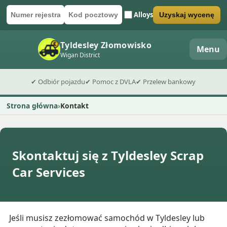
Alloys
Uzyskaj wycenę
Numer rejestracyjny
Kod pocztowy
Wyślij formularz wyceny
Tyldesley Złomowisko
Menu
Wigan District
✔ Odbiór pojazdu
✔ Pomoc z DVLA
✔ Przelew bankowy
Strona główna
Kontakt
Skontaktuj się z Tyldesley Scrap
Car Services
Jeśli musisz zezłomować samochód w Tyldesley lub