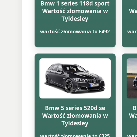
Bmw 1 series 118d sport
Wartość złomowania w
Wa
Tyldesley
wartość złomowania to £492
war
Bmw 5 series 520d se
B
Wartość złomowania w
Wa
Tyldesley
wartość złomowania to £325
war