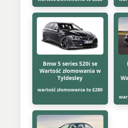
Bmw 5 series 520i se
Wartość złomowania w
Tyldesley
Wa
wartość złomowania to £280
war