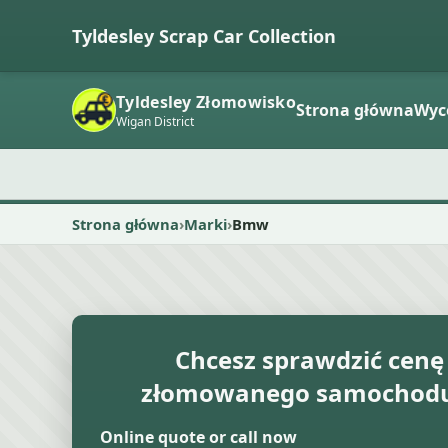
Tyldesley Scrap Car Collection
Tyldesley Złomowisko
Strona główna
Wyc
Wigan District
Strona główna
Marki
Bmw
Chcesz sprawdzić cenę
złomowanego samochodu 
Online quote or call now