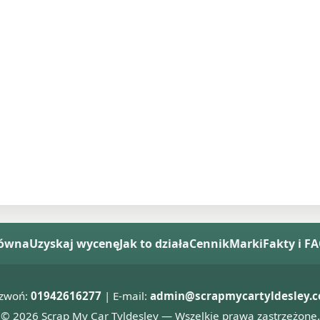
łówna
Uzyskaj wycenę
Jak to działa
Cennik
Marki
Fakty i F
zwoń:
01942616277
| E-mail:
admin@scrapmycartyldesley.c
© 2026 Scrap My Car Tyldesley — Wszelkie prawa zastrzeżone.