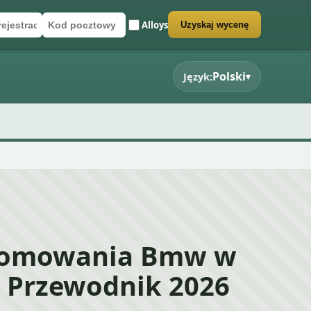
Alloys
Uzyskaj wycenę
rejestracyjny
cztowy
rmularz wyceny
Polski
Język:
▾
złomowania Bmw w
– Przewodnik 2026