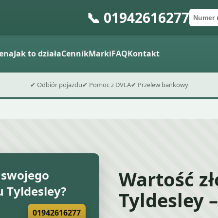
📞 01942616277
Numer 
Kod po
Wyślij fo
ena
Jak to działa
Cennik
Marki
FAQ
Kontakt
✔ Odbiór pojazdu
✔ Pomoc z DVLA
✔ Przelew bankowy
Wartość 
 swojego
Tyldesley?
Tyldesley 
01942616277