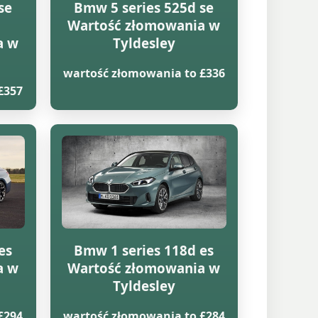
se
Bmw 5 series 525d se
Wartość złomowania w
a w
Tyldesley
wartość złomowania to £336
£357
es
Bmw 1 series 118d es
a w
Wartość złomowania w
Tyldesley
£294
wartość złomowania to £284