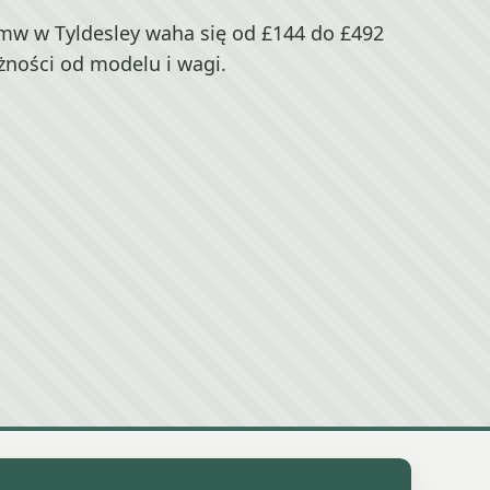
w w Tyldesley waha się od £144 do £492
żności od modelu i wagi.