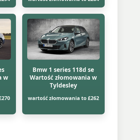
es
Bmw 1 series 118d se
a w
Wartość złomowania w
Tyldesley
£270
wartość złomowania to £262