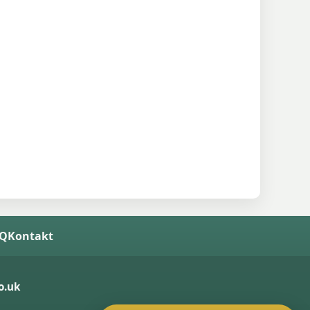
AQ
Kontakt
o.uk