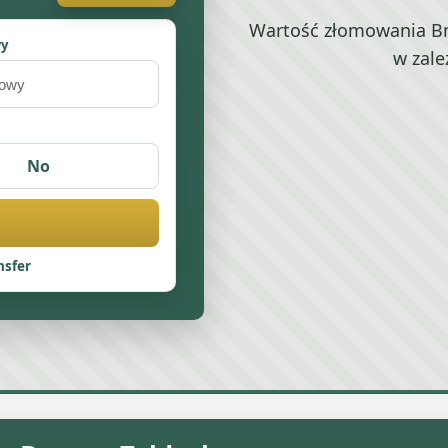
Wartość złomowania Bm
wy
w zale
No
nsfer