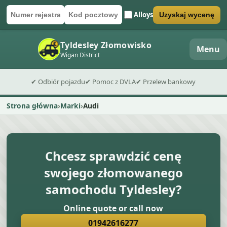
Alloys
Uzyskaj wycenę
Numer rejestracyjny
Kod pocztowy
Wyślij formularz wyceny
Tyldesley Złomowisko
Menu
Wigan District
✔ Odbiór pojazdu
✔ Pomoc z DVLA
✔ Przelew bankowy
Strona główna
Marki
Audi
Chcesz sprawdzić cenę
swojego złomowanego
samochodu Tyldesley?
Online quote or call now
01942616277