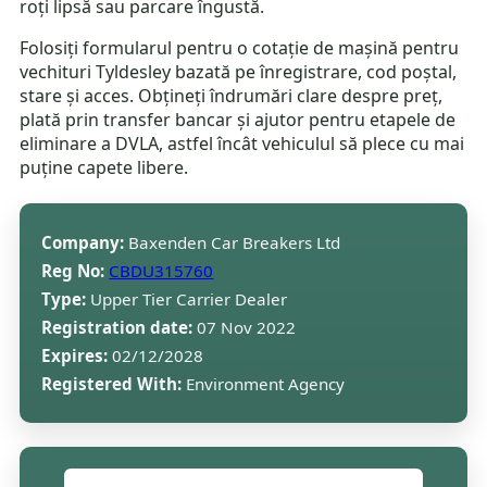
roți lipsă sau parcare îngustă.
Folosiți formularul pentru o cotație de mașină pentru
vechituri Tyldesley bazată pe înregistrare, cod poștal,
stare și acces. Obțineți îndrumări clare despre preț,
plată prin transfer bancar și ajutor pentru etapele de
eliminare a DVLA, astfel încât vehiculul să plece cu mai
puține capete libere.
Company:
Baxenden Car Breakers Ltd
Reg No:
CBDU315760
Type:
Upper Tier Carrier Dealer
Registration date:
07 Nov 2022
Expires:
02/12/2028
Registered With:
Environment Agency