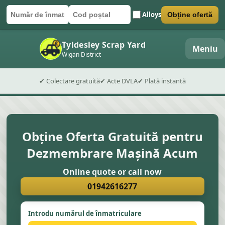
Alloys
Obține ofertă
Număr de înmatriculare
Cod poștal
Trimite formularul
Tyldesley Scrap Yard
Meniu
Wigan District
✔ Colectare gratuită
✔ Acte DVLA
✔ Plată instantă
Obține Oferta Gratuită pentru
Dezmembrare Mașină Acum
Online quote or call now
01942616277
Introdu numărul de înmatriculare