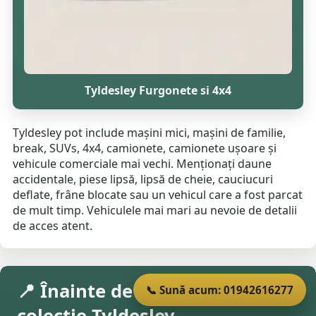
Tyldesley Furgonete si 4x4
Tyldesley pot include mașini mici, mașini de familie,
break, SUVs, 4x4, camionete, camionete ușoare și
vehicule comerciale mai vechi. Menționați daune
accidentale, piese lipsă, lipsă de cheie, cauciucuri
deflate, frâne blocate sau un vehicul care a fost parcat
de mult timp. Vehiculele mai mari au nevoie de detalii
de acces atent.
📍 Înainte de a rezerva o
📞 Sună acum: 01942616277
colecție Tyldesley