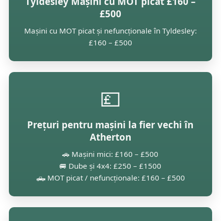
Tyldesley Mașini cu MOT picat £160 –
£500
Mașini cu MOT picat și nefuncționale în Tyldesley:
£160 – £500
💷
Prețuri pentru mașini la fier vechi în
Atherton
🚗 Mașini mici: £160 – £500
🚐 Dube și 4x4: £250 – £1500
🛻 MOT picat / nefuncționale: £160 – £500