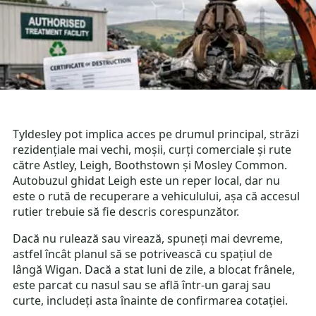
Tyldesley pot implica acces pe drumul principal, străzi
rezidențiale mai vechi, moșii, curți comerciale și rute
către Astley, Leigh, Boothstown și Mosley Common.
Autobuzul ghidat Leigh este un reper local, dar nu
este o rută de recuperare a vehiculului, așa că accesul
rutier trebuie să fie descris corespunzător.
Dacă nu rulează sau virează, spuneți mai devreme,
astfel încât planul să se potrivească cu spațiul de
lângă Wigan. Dacă a stat luni de zile, a blocat frânele,
este parcat cu nasul sau se află într-un garaj sau
curte, includeți asta înainte de confirmarea cotației.