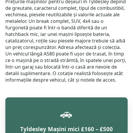
Prețurile mașinilor pentru deșeuri în Tyldesley depind
de greutate, caracterul complet, tipul de combustibil,
vechimea, piesele reutilizabile și valorile actuale ale
metalelor. Un break complet, SUV, 4x4 sau o
furgonetă poate fi într-o bandă diferită de un
hatchback mic, iar unei mașini lipsește bateria,
catalizatorul, roțile sau piesele majore trebuie să aibă
un preț corespunzător. Adresa afectează și colecția.
Un vehicul lângă A580 poate fi ușor de trasat, în timp
ce o mașină pe o stradă strâmtă, în spatele unei porți,
într-un garaj sau blocată într-o casă are nevoie de
detalii suplimentare. O cotație realistă folosește atât
informațiile despre vehicul, cât și notele de acces.
🚗
Tyldesley Mașini mici £160 – £500