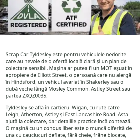
Scrap Car Tyldesley este pentru vehiculele nedorite
care au nevoie de o ofertă locală clară și un plan de
colectare sensibil. Mașina ar putea fi un MOT eșuat în
apropiere de Elliott Street, o persoană care nu alergă
în Hindsford, un vehicul avariat în Shakerley sau o
dubă veche lângă Mosley Common, Astley Street sau
partea ZXQZ0035.
Tyldesley se află în cartierul Wigan, cu rute către
Leigh, Atherton, Astley și East Lancashire Road. Asta
ajută la colectare, dar detaliile practice încă contează.
O mașină cu un condus liber este o muncă diferită de
una cu cauciucuri deflate, fără cheie, frâne blocate,