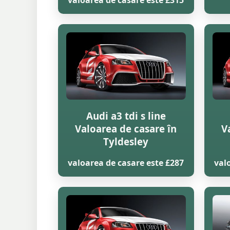
valoarea de casare este £315
Audi a3 tdi s line
Valoarea de casare în
V
Tyldesley
valoarea de casare este £287
val