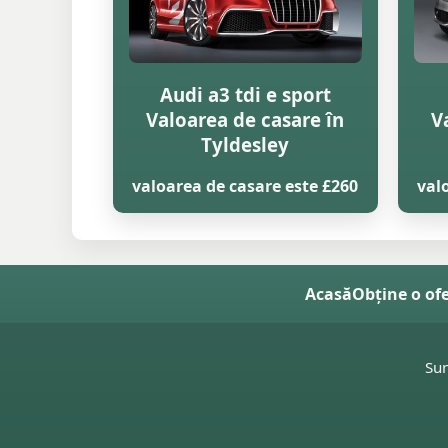
Audi a3 tdi e sport
Valoarea de casare în
V
Tyldesley
valoarea de casare este £260
val
Acasă
Obține o of
Su