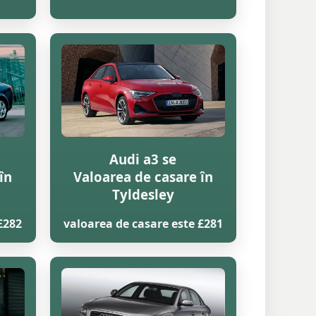
Audi a3 se
în
Valoarea de casare în
Tyldesley
£282
valoarea de casare este £281