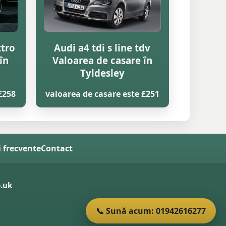
ttro
Audi a4 tdi s line tdv
în
Valoarea de casare în
Tyldesley
£258
valoarea de casare este £251
i frecvente
Contact
.uk
📞 Sună acum: 01942616277