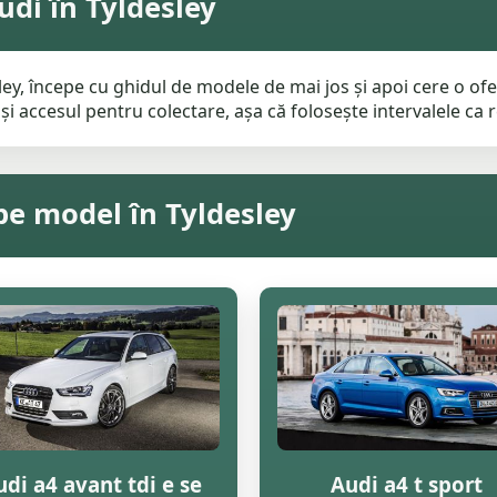
di în Tyldesley
ey, începe cu ghidul de modele de mai jos și apoi cere o ofer
i accesul pentru colectare, așa că folosește intervalele ca re
pe model în Tyldesley
di a4 avant tdi e se
Audi a4 t sport