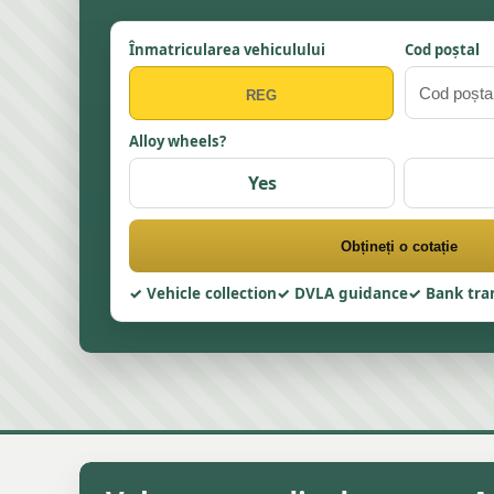
Înmatricularea vehiculului
Cod poștal
Alloy wheels?
Yes
Obțineți o cotație
Vehicle collection
DVLA guidance
Bank tra