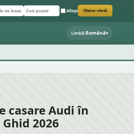
Alloys
Obține ofertă
r de înmatriculare
poștal
 formularul
Română
Limbă:
▾
e casare Audi în
– Ghid 2026