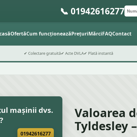
📞 01942616277
Numă
Cod 
Trimite
casă
Ofertă
Cum funcționează
Prețuri
Mărci
FAQ
Contact
✔ Colectare gratuită
✔ Acte DVLA
✔ Plată instantă
Valoarea d
țul mașinii dvs.
?
Tyldesley 
01942616277