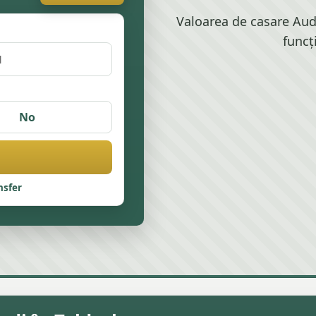
Valoarea de casare Audi
funcț
No
nsfer