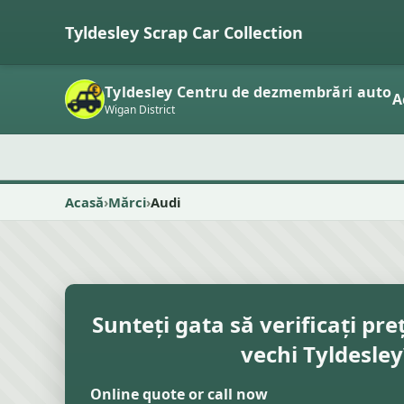
Tyldesley Scrap Car Collection
Tyldesley Centru de dezmembrări auto
A
Wigan District
Acasă
Mărci
Audi
Sunteți gata să verificați pre
vechi Tyldesley
Online quote or call now