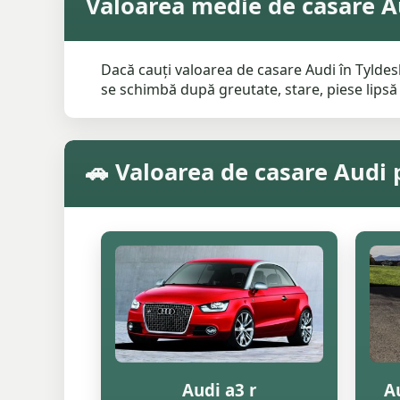
Valoarea medie de casare Au
Dacă cauți valoarea de casare Audi în Tyldesl
se schimbă după greutate, stare, piese lipsă ș
🚗 Valoarea de casare Audi 
Audi a3 r
Au