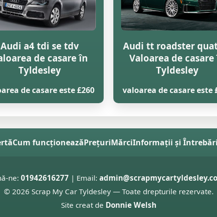
Audi a4 tdi se tdv
Audi tt roadster qua
aloarea de casare în
Valoarea de casare 
Tyldesley
Tyldesley
oarea de casare este £260
valoarea de casare este 
ertă
Cum funcționează
Prețuri
Mărci
Informații și Întrebăr
nă-ne:
01942616277
| Email:
admin@scrapmycartyldesley.co
© 2026 Scrap My Car Tyldesley — Toate drepturile rezervate.
Site creat de
Donnie Welsh