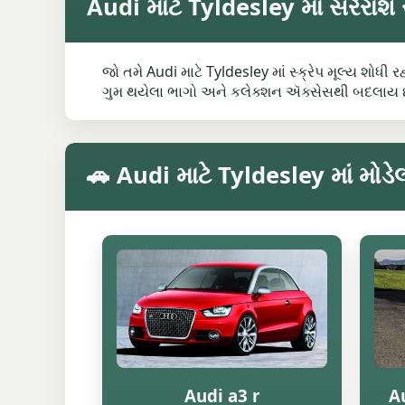
Audi માટે Tyldesley માં સરેરાશ સ
જો તમે Audi માટે Tyldesley માં સ્ક્રેપ મૂલ્ય શોધી
ગુમ થયેલા ભાગો અને કલેક્શન ઍક્સેસથી બદલાય છે
🚗 Audi માટે Tyldesley માં મોડેલ
Audi a3 r
Au