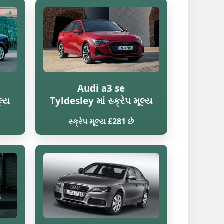
Audi a3 se
લ્ય
Tyldesley માં સ્ક્રેપ મૂલ્ય
સ્ક્રેપ મૂલ્ય £281 છે