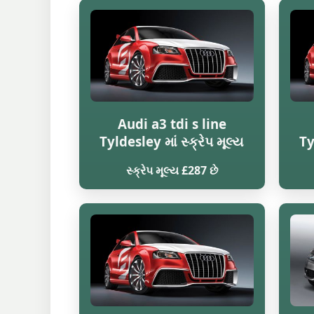
Audi a3 tdi s line
Tyldesley માં સ્ક્રેપ મૂલ્ય
Ty
સ્ક્રેપ મૂલ્ય £287 છે