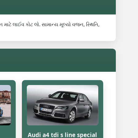
હન માટે લાઈવ કોટ લો. સામાન્ય મૂલ્યો વજન, સ્થિતિ,
Audi a4 tdi s line special