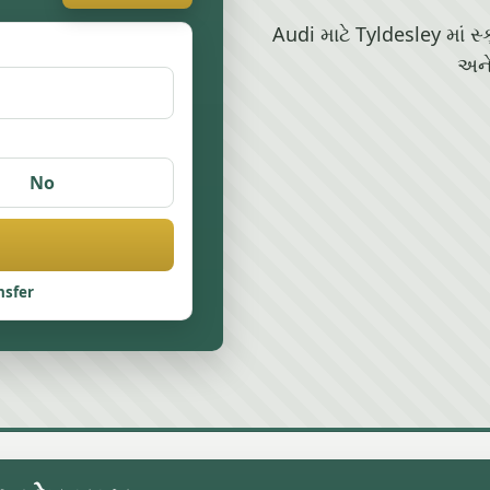
Audi માટે Tyldesley માં સ્
અને
No
nsfer