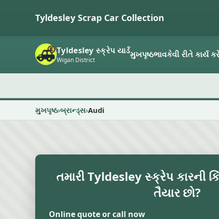
Tyldesley Scrap Car Collection
Tyldesley સ્ક્રેપ યાર્ડ
મુખપૃષ્ઠ
ભાવ
કેવી રીતે કાર્ય કર
Wigan District
મુખપૃષ્ઠ
બ્રાન્ડ્સ
Audi
તમારી Tyldesley સ્ક્રેપ કારની ક
તૈયાર છો?
Online quote or call now