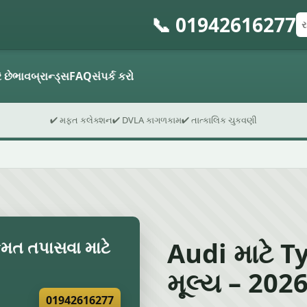
📞 01942616277
રજ
પો
ફો
ે છે
ભાવ
બ્રાન્ડ્સ
FAQ
સંપર્ક કરો
✔ મફત કલેક્શન
✔ DVLA કાગળકામ
✔ તાત્કાલિક ચુકવણી
Audi માટે Ty
િંમત તપાસવા માટે
મૂલ્ય – 2026 
01942616277