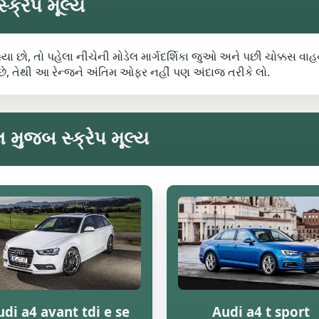
્ક્રેપ મૂલ્ય
 રહ્યા છો, તો પહેલા નીચેની મોડેલ માર્ગદર્શિકા જુઓ અને પછી ચોક્કસ વા
, તેથી આ રેન્જને અંતિમ ઓફર નહીં પણ અંદાજ તરીકે લો.
 મુજબ સ્ક્રેપ મૂલ્ય
di a4 avant tdi e se
Audi a4 t sport