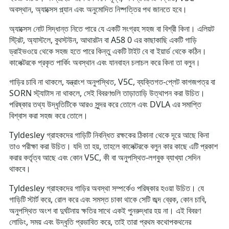
অবস্থান, অ্যাক্সেস প্ল্যান এবং অনুমোদিত নিষ্পত্তির পথ জানতে হবে।
অ্যাক্সেস নোট সিদ্ধান্ত নিতে পারে যে একটি সংগ্রহ সহজ বা বিশ্রী কিনা। এলিয়ট
স্ট্রিট, অ্যাস্টলে, বুথস্টউন, আথারটন বা A58 0 এর কাছাকাছি একটি গাড়ি
ড্রাইভওয়ে থেকে সহজ হতে পারে কিন্তু একটি টাইট বে বা ইয়ার্ড থেকে কঠিন।
কালেক্টরকে প্রকৃত পার্কিং অবস্থান এবং যানবাহন চলাচল করে কিনা তা বলুন।
গাড়ির চাবি না থাকলে, যন্ত্রাংশ অনুপস্থিত, V5C, ব্যক্তিগত-প্লেট কাগজপত্র বা
SORN স্ট্যাটাস না থাকলে, সেই বিবরণগুলি তাড়াতাড়ি উত্থাপন করা উচিত।
পরিষ্কার তথ্য উদ্ধৃতিটিকে আরও সুন্দর করে তোলে এবং DVLA এর সমাপ্তি
বিশ্বাস করা সহজ করে তোলে।
Tyldesley গ্রাহকদের গাড়িটি নিবন্ধিত রক্ষকের ঠিকানা থেকে দূরে আছে কিনা
তাও পরীক্ষা করা উচিত। যদি তা হয়, তাহলে কালেক্টরকে বলুন কার কাছে এটি প্রকাশ
করার কর্তৃত্ব আছে এবং কোন V5C, কী বা অনুপস্থিত-লগবুক ব্যাখ্যা সেদিন
থাকবে।
Tyldesley গ্রাহকদের গাড়ির অবস্থা সম্পর্কেও পরিষ্কার হওয়া উচিত। যে
গাড়িটি স্টার্ট করে, রোল করে এবং সমস্ত চাকা থাকে সেটি জব্দ ব্রেক, কোন চাবি,
অনুপস্থিত অংশ বা দুর্ঘটনায় ক্ষতির সাথে একই পুনরুদ্ধার হয় না। এই বিবরণ
লোডিং, সময় এবং উদ্ধৃতি প্রভাবিত করে, তাই তারা প্রথম কথোপকথনের