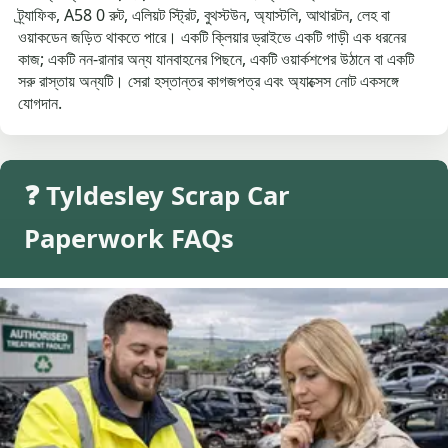
ট্র্যাফিক, A58 0 রুট, এলিয়ট স্ট্রিট, বুথস্টউন, অ্যাস্টলি, আথারটন, লেহ বা
ওয়াকডেন জড়িত থাকতে পারে। একটি ক্লিয়ার ড্রাইভে একটি গাড়ী এক ধরনের
কাজ; একটি নন-রানার অন্য যানবাহনের পিছনে, একটি ওয়ার্কশপের উঠানে বা একটি
সরু রাস্তায় অন্যটি। সেরা হস্তান্তর কাগজপত্র এবং অ্যাক্সেস নোট একসঙ্গে
যোগদান.
❓ Tyldesley Scrap Car
Paperwork FAQs