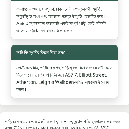
যানবাহনের ওজন, সম্পূর্ণতা, চাকা, চাবি, রূপান্তরকারী স্থিতি,
অনুপস্থিত অংশ এবং অ্যাক্সেস সমস্ত উদ্ধৃতি প্রভাবিত করে।
A58 0 অ্যাক্সেসের কাছাকাছি একটি সম্পূর্ণ গাড়ি একটি আঁটসাঁট
জায়গায় স্ট্রিপড নন-রানার থেকে আলাদা।
আমি কি স্থানীয় বিবরণ দিতে হবে?
পোস্টকোড দিন, পার্কিং পজিশন, গাড়ি ঘুরছে কিনা এবং কে এটা ছেড়ে
দিতে পারে। লোডিং পরিবর্তন হলে A57 7, Elliott Street,
Atherton, Leigh বা Walkden-সাইড অ্যাক্সেস উল্লেখ
করুন।
গাড়ি চলে যাওয়ার পরে একটি ভাল Tyldesley স্ক্র্যাপ গাড়ি হস্তান্তর করা সহজ
হওয়া উচিত। সংগ্রহের আগে রক্ষককে মূল্য, অর্থপ্রদানের পদ্ধতি, V5C