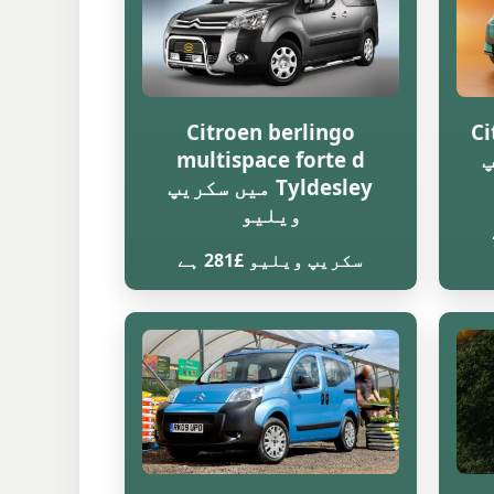
Citroen berlingo
Ci
یپ
multispace forte d
Tyldesley میں سکریپ
ویلیو
سکریپ ویلیو £281 ہے