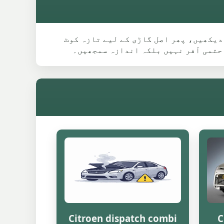
 ماڈل گائیڈ دیکھیں، پھر اصل گاڑی کے لیے تازہ کوٹ
 حتمی آفر نہیں بلکہ اندازہ سمجھیں۔
Citroen dispatch combi
C