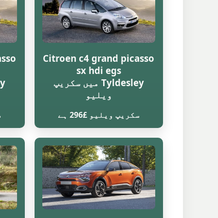
asso
Citroen c4 grand picasso
sx hdi egs
Tyldesley میں سکریپ
ویلیو
سکریپ ویلیو £296 ہے
س