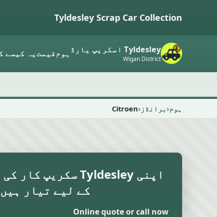
Tyldesley Scrap Car Collection
Tyldesley اسکریپ یارڈ
ہوم
قیمت
یہ کیسے ک
Wigan District
ہوم
برانڈز
Citroen
اپنی Tyldesley سکریپ 
کے لیے تیار ہیں
Online quote or call now