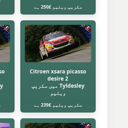
سکریپ ویلیو £250 ہے
so
Citroen xsara picasso
desire 2
Tyldesley میں سکریپ
ویلیو
سکریپ ویلیو £239 ہے
س