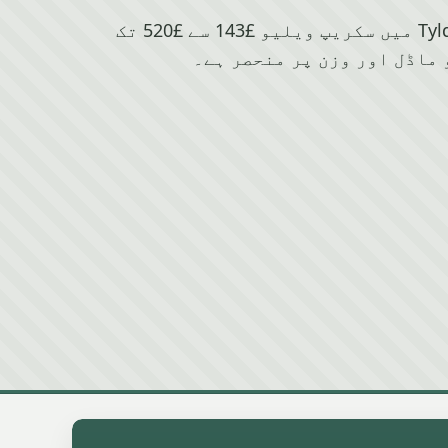
Citroen کے لیے Tyldesley میں سکریپ ویلیو £143 سے £520 تک
 ماڈل اور وزن پر منحصر ہے۔