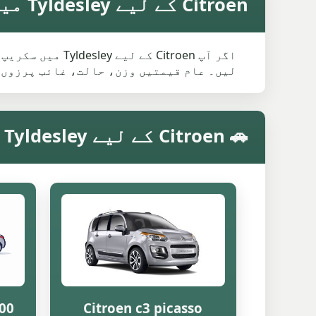
Citroen کے لیے Tyldesley میں اوسط سکریپ ویلیو
اگر آپ Citroen
لیں۔ عام قیمتیں وزن، حالت، غائب پرزوں 
🚗 Citroen کے لیے Tyldesley میں ماڈل کے مطابق سکریپ ویلیو
200
Citroen c3 picasso