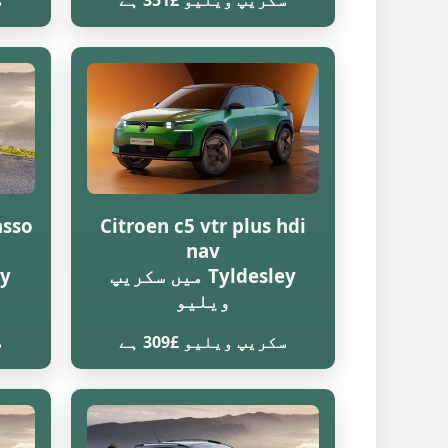
سکریپ ویلیو £351 ہے
س
asso
Citroen c5 vtr plus hdi
nav
Tyldesley میں سکریپ
ویلیو
سکریپ ویلیو £309 ہے
س