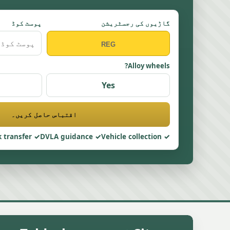
گاڑیوں کی رجسٹریشن
پوسٹ کوڈ
Alloy wheels?
Yes
اقتباس حاصل کریں۔
 transfer
DVLA guidance
Vehicle collection