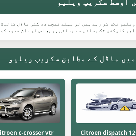
 کے لیے Tyldesley میں سکریپ ویلیو تلاش کر رہے ہیں تو پہلے نیچے دی گئی
اور کلیکشن تک رسائی سے بدلتی ہیں، اس لیے ان حدود کو
itroen c-crosser vtr
Citroen dispatch 1