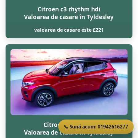
Citroen c3 rhythm hdi
Valoarea de casare în Tyldesley
valoarea de casare este £221
Citroen c3 vtr 16v
📞 Sună acum: 01942616277
Valoarea de casare în Tyldesley