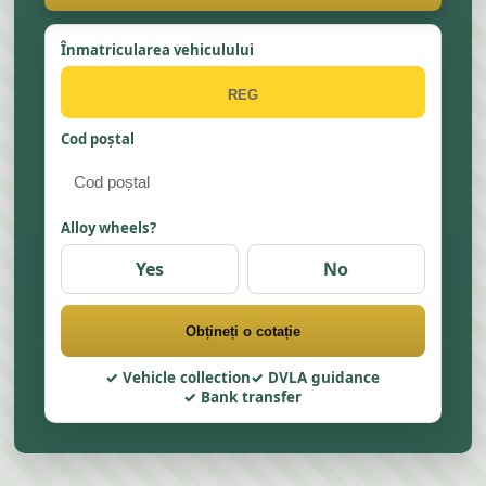
Înmatricularea vehiculului
Cod poștal
Alloy wheels?
Yes
No
Obțineți o cotație
Vehicle collection
DVLA guidance
Bank transfer