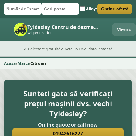
Alloys
Obține ofertă
Număr de înmatriculare
Cod poștal
Trimite formularul
Tyldesley Centru de dezmembrări auto
Meniu
Wigan District
✔ Colectare gratuită
✔ Acte DVLA
✔ Plată instantă
Acasă
Mărci
Citroen
Sunteți gata să verificați
prețul mașinii dvs. vechi
Tyldesley?
Online quote or call now
01942616277