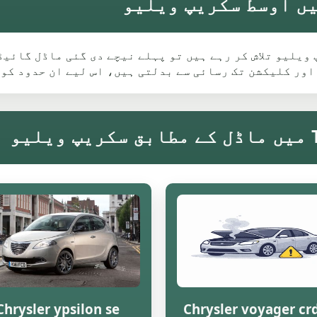
Ch کے لیے Tyldesley میں سکریپ ویلیو تلاش کر رہے ہیں تو پہلے نیچے دی گ
اور کلیکشن تک رسائی سے بدلتی ہیں، اس لیے ان حدود کو
Chrysler ypsilon se
Chrysler voyager crd