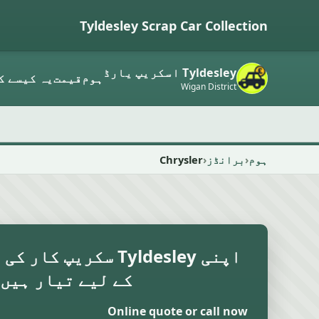
Tyldesley Scrap Car Collection
Tyldesley اسکریپ یارڈ
ہوم
قیمت
یہ کیسے ک
Wigan District
ہوم
برانڈز
Chrysler
اپنی Tyldesley سکریپ 
کے لیے تیار ہیں
Online quote or call now