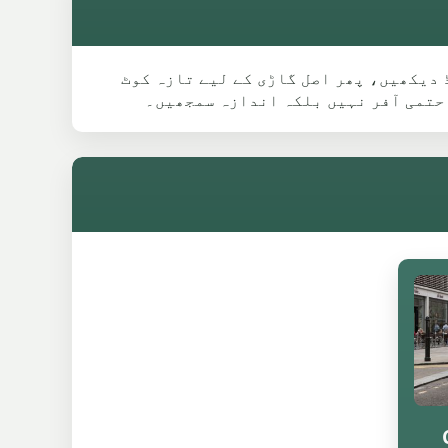
ئی ماڈل گائیڈ دیکھیں، پھر اصل گاڑی کے لیے تازہ کوٹ
 حتمی آفر نہیں بلکہ اندازہ سمجھیں۔