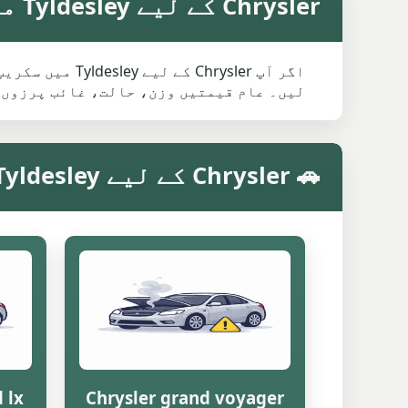
Chrysler کے لیے Tyldesley میں اوسط سکریپ ویلیو
اگر آپ rysler
لیں۔ عام قیمتیں وزن، حالت، غائب پرزوں 
🚗 Chrysler کے لیے Tyldesley میں ماڈل کے مطابق سکریپ ویلیو
 lx
Chrysler grand voyager