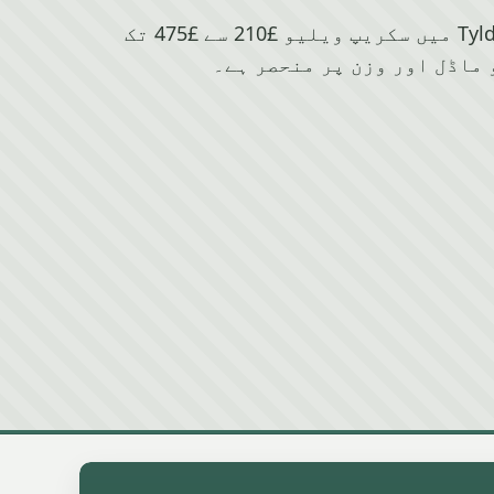
Chrysler کے لیے Tyldesley میں سکریپ ویلیو £210 سے £475 تک
 ماڈل اور وزن پر منحصر ہے۔