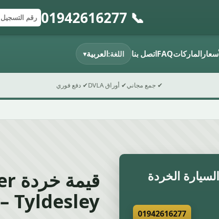
📞 01942616277
إرسال النموذج
رقم التسجي
الرمز البريد
أسعار
الماركات
FAQ
اتصل بنا
العربية
اللغة:
▾
✔ جمع مجاني
✔ أوراق DVLA
✔ دفع فوري
سيارة الخردة
Tyldesley – دليل 2026
01942616277