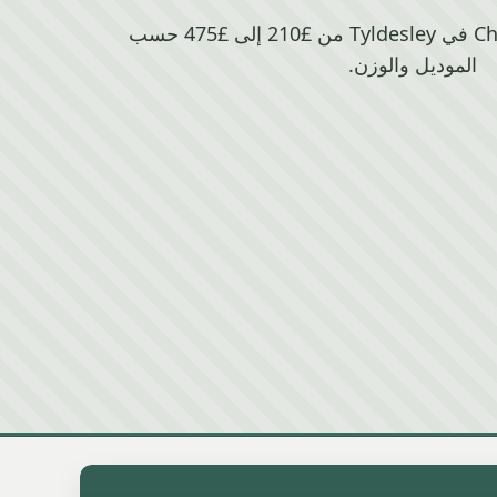
تتراوح قيمة خردة Chrysler في Tyldesley من £210 إلى £475 حسب
الموديل والوزن.