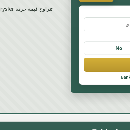
No
Bank