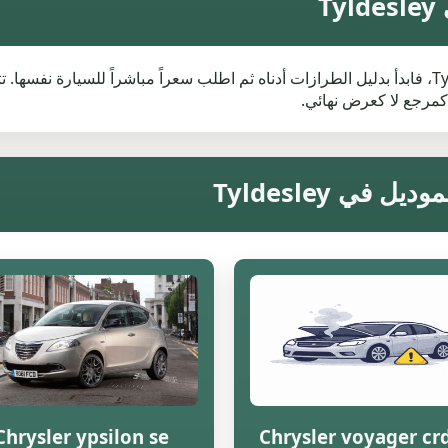
إذا كنت تبحث عن قيمة خردة Chrysler في Tyldesley، فابدأ بدليل الطرازات أدناه ثم اطلب سعراً مبا
كمرجع لا كعرض نهائي.
Chrysler ypsilon se
Chrysler voyager crd