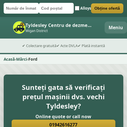
Alloys
Obține ofertă
Număr de înmatriculare
Cod poștal
Trimite formularul
Tyldesley Centru de dezmembrări auto
Meniu
Wigan District
✔ Colectare gratuită
✔ Acte DVLA
✔ Plată instantă
Acasă
Mărci
Ford
Sunteți gata să verificați
prețul mașinii dvs. vechi
Tyldesley?
Online quote or call now
01942616277