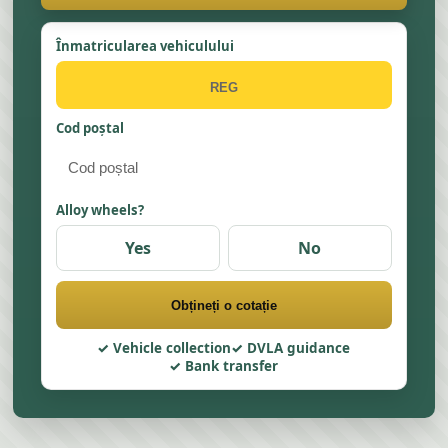
Înmatricularea vehiculului
Cod poștal
Alloy wheels?
Yes
No
Obțineți o cotație
Vehicle collection
DVLA guidance
Bank transfer