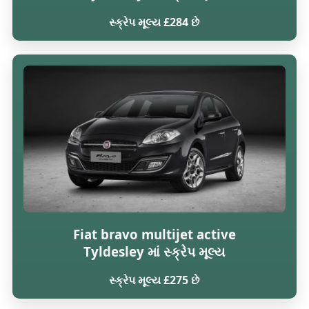
સ્ક્રેપ મૂલ્ય £284 છે
Fiat bravo multijet active
Tyldesley માં સ્ક્રેપ મૂલ્ય
સ્ક્રેપ મૂલ્ય £275 છે