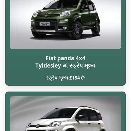
Fiat panda 4x4
Tyldesley માં સ્ક્રેપ મૂલ્ય
સ્ક્રેપ મૂલ્ય £184 છે