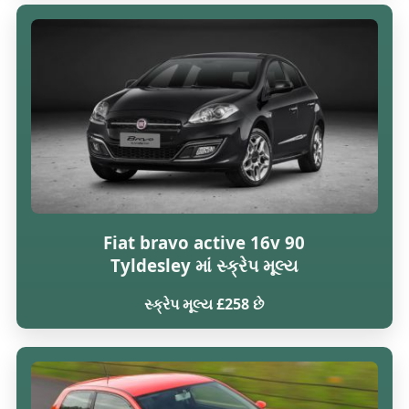
Fiat bravo active 16v 90
Tyldesley માં સ્ક્રેપ મૂલ્ય
સ્ક્રેપ મૂલ્ય £258 છે