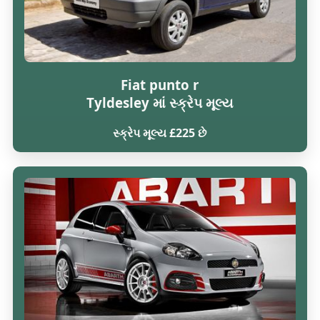
Fiat punto r
Tyldesley માં સ્ક્રેપ મૂલ્ય
સ્ક્રેપ મૂલ્ય £225 છે