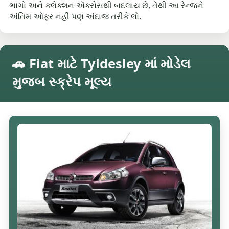
ભાગો અને કલેક્શન ઍક્સેસથી બદલાય છે, તેથી આ રેન્જને
અંતિમ ઓફર નહીં પણ અંદાજ તરીકે લો.
🚗 Fiat માટે Tyldesley માં મોડેલ
મુજબ સ્ક્રેપ મૂલ્ય