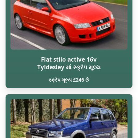
Fiat stilo active 16v
Tyldesley માં સ્ક્રેપ મૂલ્ય
સ્ક્રેપ મૂલ્ય £246 છે