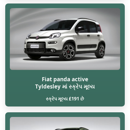
Fiat panda active
Tyldesley માં સ્ક્રેપ મૂલ્ય
સ્ક્રેપ મૂલ્ય £191 છે