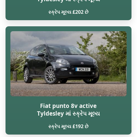
સ્ક્રેપ મૂલ્ય £202 છે
Fiat punto 8v active
Tyldesley માં સ્ક્રેપ મૂલ્ય
સ્ક્રેપ મૂલ્ય £192 છે