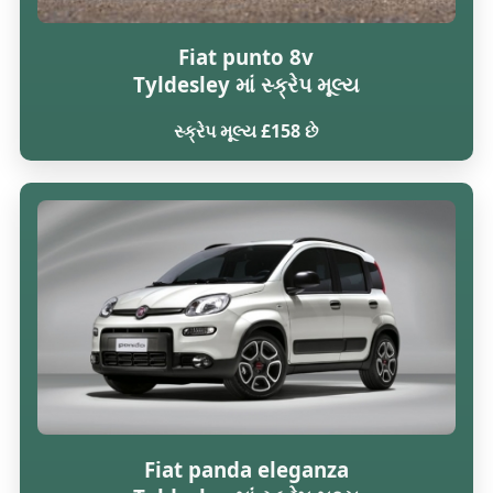
Fiat punto 8v
Tyldesley માં સ્ક્રેપ મૂલ્ય
સ્ક્રેપ મૂલ્ય £158 છે
Fiat panda eleganza