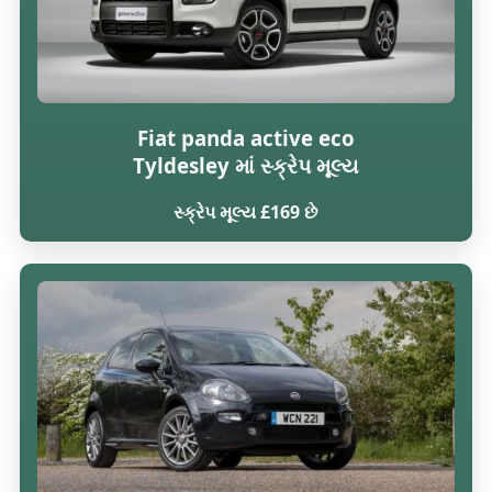
Fiat panda active eco
Tyldesley માં સ્ક્રેપ મૂલ્ય
સ્ક્રેપ મૂલ્ય £169 છે