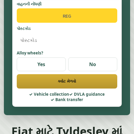
વાહનની નોંધણી
પોસ્ટકોડ
Alloy wheels?
Yes
No
ક્વોટ મેળવો
Vehicle collection
DVLA guidance
Bank transfer
Fiat માટે Tyldesley માં