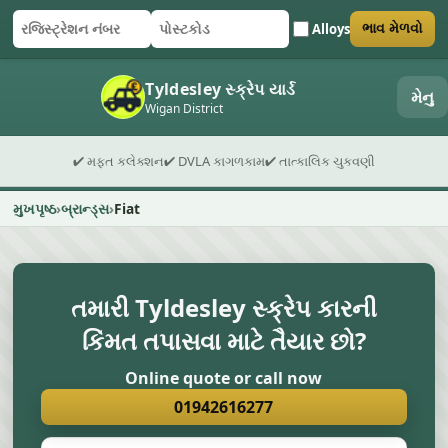
Alloys
ભાવ મેળવો
રજિસ્ટ્રેશન નંબર
પોસ્ટકોડ
ફોર્મ સબમિટ કરો
Tyldesley સ્ક્રેપ યાર્ડ
મેનુ
Wigan District
✔ મફત કલેક્શન
✔ DVLA કાગળકામ
✔ તાત્કાલિક ચુકવણી
મુખપૃષ્ઠ
બ્રાન્ડ્સ
Fiat
તમારી Tyldesley સ્ક્રેપ કારની
કિંમત તપાસવા માટે તૈયાર છો?
Online quote or call now
01942616277