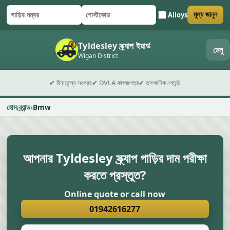
Alloys
মূল্য জানুন
গাড়ির নম্বর
পোস্টকোড
ফর্ম জমা দিন
Tyldesley স্ক্র্যাপ ইয়ার্ড
মেনু
Wigan District
✔ বিনামূল্যে সংগ্রহ
✔ DVLA কাগজপত্র
✔ তাৎক্ষণিক পেমেন্ট
হোম
ব্র্যান্ড
Bmw
আপনার Tyldesley স্ক্র্যাপ গাড়ির দাম পরীক্ষা
করতে প্রস্তুত?
Online quote or call now
01942616277