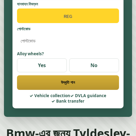
যানবাহন নিবন্ধন
পোস্টকোড
Alloy wheels?
Yes
No
উদ্ধৃতি পান
Vehicle collection
DVLA guidance
Bank transfer
Bmw-এর জন্য Tyldesley-