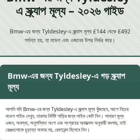
এ স্ক্র্যাপ মূল্য – ২০২৬ গাইড
Bmw-এর জন্য Tyldesley-এ স্ক্র্যাপ মূল্য £144 থেকে £492
পর্যন্ত হয়, যা মডেল এবং ওজনের উপর নির্ভর করে।
Bmw-এর জন্য Tyldesley-এ গড় স্ক্র্যাপ
মূল্য
আপনি যদি Bmw-এর জন্য Tyldesley-এ স্ক্র্যাপ মূল্য খুঁজছেন, আগে নিচের
মডেল গাইড দেখুন, তারপর নির্দিষ্ট গাড়ির জন্য লাইভ কোট নিন। সাধারণ মূল্য
ওজন, অবস্থা, অনুপস্থিত অংশ এবং সংগ্রহের অ্যাক্সেস অনুযায়ী বদলায়, তাই
রেঞ্জগুলোকে চূড়ান্ত অফার নয়, রেফারেন্স হিসেবে নিন।