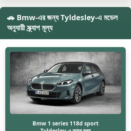
🚗 Bmw-এর জন্য Tyldesley-এ মডেল
অনুযায়ী স্ক্র্যাপ মূল্য
Bmw 1 series 118d sport
Tyldesley-এ স্ক্র্যাপ মূল্য