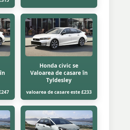
£315
Honda civic se
în
Valoarea de casare în
Tyldesley
£247
valoarea de casare este £233