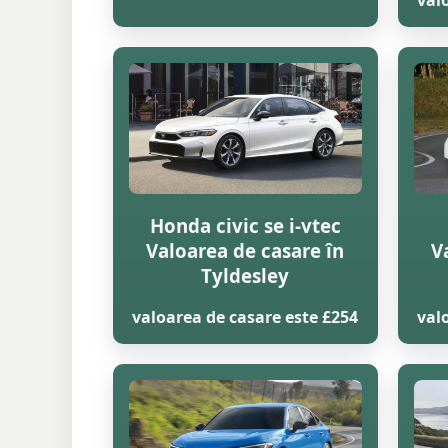
val
Honda civic se i-vtec
Valoarea de casare în
V
Tyldesley
valoarea de casare este £254
val