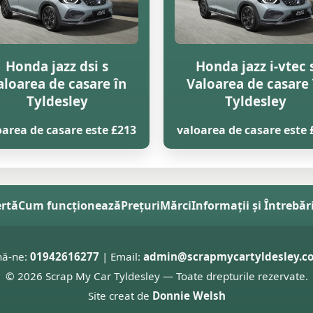
Honda jazz dsi s
Honda jazz i-vtec 
aloarea de casare în
Valoarea de casare 
Tyldesley
Tyldesley
oarea de casare este £213
valoarea de casare este 
ertă
Cum funcționează
Prețuri
Mărci
Informații și Întrebăr
nă-ne:
01942616277
| Email:
admin@scrapmycartyldesley.co
© 2026 Scrap My Car Tyldesley — Toate drepturile rezervate.
Site creat de
Donnie Welsh