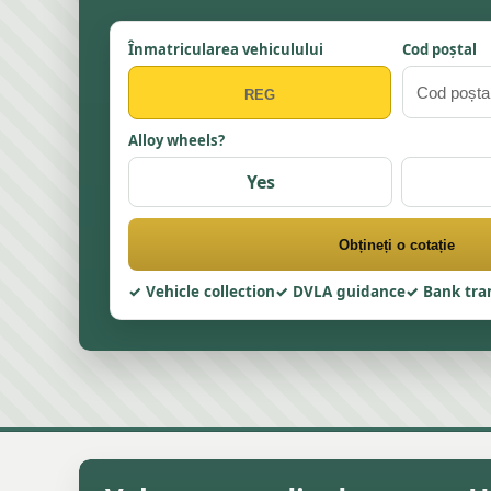
Înmatricularea vehiculului
Cod poștal
Alloy wheels?
Yes
Obțineți o cotație
Vehicle collection
DVLA guidance
Bank tra