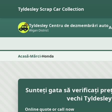
Tyldesley Scrap Car Collection
Tyldesley Centru de dezmembrări auto
A
Wigan District
Acasă
Mărci
Honda
Sunteți gata să verificați pre
vechi Tyldesley
Online quote or call now