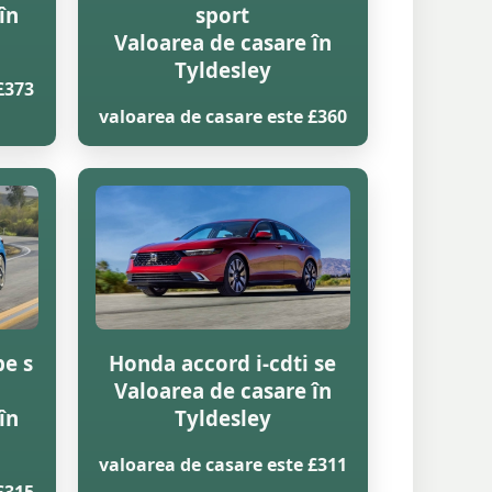
în
sport
Valoarea de casare în
Tyldesley
£373
valoarea de casare este £360
pe s
Honda accord i-cdti se
Valoarea de casare în
în
Tyldesley
valoarea de casare este £311