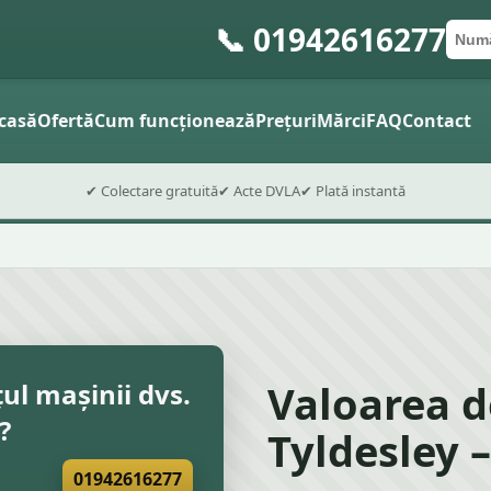
📞 01942616277
Numă
Cod 
Trimite
casă
Ofertă
Cum funcționează
Prețuri
Mărci
FAQ
Contact
✔ Colectare gratuită
✔ Acte DVLA
✔ Plată instantă
Valoarea d
țul mașinii dvs.
?
Tyldesley 
01942616277