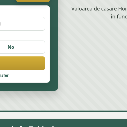
Valoarea de casare Hond
în fun
No
nsfer