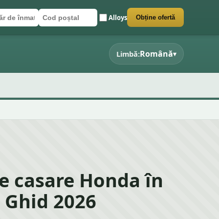
Alloys
Obține ofertă
r de înmatriculare
poștal
 formularul
Română
Limbă:
▾
e casare Honda în
– Ghid 2026