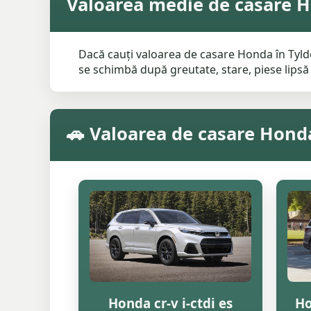
Valoarea medie de casare H
Dacă cauți valoarea de casare Honda în Tylde
se schimbă după greutate, stare, piese lipsă ș
🚗 Valoarea de casare Hond
Honda cr-v i-ctdi es
Ho