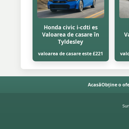
Honda civic i-cdti es
Valoarea de casare în
V
Tyldesley
valoarea de casare este £221
val
Acasă
Obține o of
Su