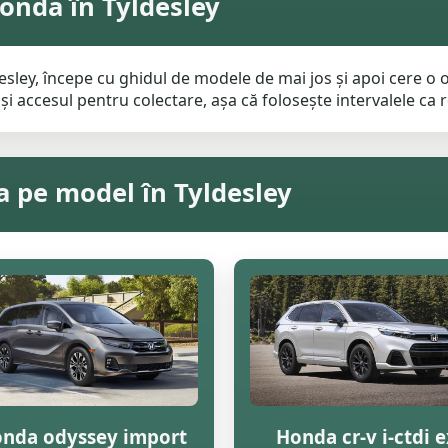
onda în Tyldesley
sley, începe cu ghidul de modele de mai jos și apoi cere o of
i accesul pentru colectare, așa că folosește intervalele ca re
a pe model în Tyldesley
nda odyssey import
Honda cr-v i-ctdi e