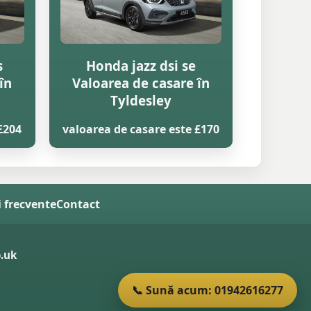
s
Honda jazz dsi se
în
Valoarea de casare în
Tyldesley
£204
valoarea de casare este £170
i frecvente
Contact
.uk
📞 Sună acum: 01942616277