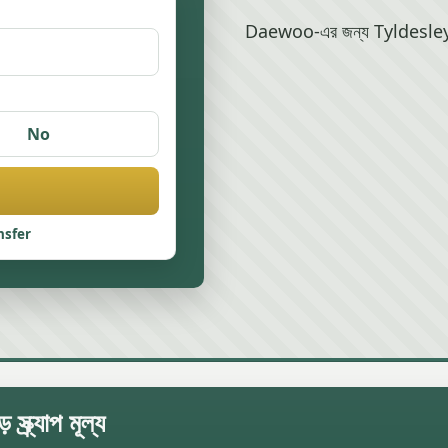
Daewoo-এর জন্য Tyldesley-এ স্
No
nsfer
র্যাপ মূল্য