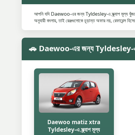
আপনি যদি Daewoo-এর জন্য Tyldesley-এ স্ক্র্যাপ মূল্য খুঁজছেন
অনুযায়ী বদলায়, তাই রেঞ্জগুলোকে চূড়ান্ত অফার নয়, রেফারেন্স হিস
🚗 Daewoo-এর জন্য Tyldesley-এ মডেল 
Daewoo matiz xtra
Tyldesley-এ স্ক্র্যাপ মূল্য