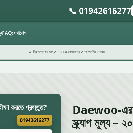
📞 01942616277
গ
ফ
ূহ
FAQ
যোগাযোগ
✔ বিনামূল্যে সংগ্রহ
✔ DVLA কাগজপত্র
✔ তাৎক্ষণিক পেমেন্ট
Daewoo-এর 
ীক্ষা করতে প্রস্তুত?
স্ক্র্যাপ মূল্য –
01942616277